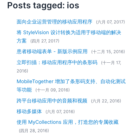
Posts tagged: ios
2018
2017
2016
面向企业运营管理的移动应用程序
(六月 07, 2017)
2015
将 StyleVision 设计转换为适用于移动端的解决
2014
方案
(四月 27, 2017)
2013
2012
患者移动端表单 - 新版示例应用
(十二月 15, 2016)
2011
立即扫描：移动应用程序中的条形码
(十一月 17,
2010
2016)
2009
2008
MobileTogether 增加了条形码支持、自动化测试
2007
等功能
(十一月 09, 2016)
跨平台移动应用中的音频和视频
(六月 22, 2016)
移动多媒体
(六月 07, 2016)
使用 MyCollections 应用，打造您的专属收藏
(四月 28, 2016)