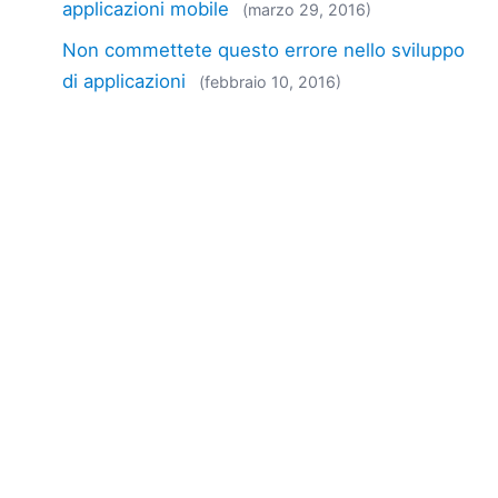
applicazioni mobile
(marzo 29, 2016)
Non commettete questo errore nello sviluppo
di applicazioni
(febbraio 10, 2016)
Registrazione ERN per l'utilizzo di SSL nelle
applicazioni mobile
(novembre 18, 2015)
MobileTogether continua a rivoluzionare lo
sviluppo di applicazioni mobile con la versione
2.0
(novembre 09, 2015)
EN
|
DE
|
FR
|
ES
|
JA
|
ZH
|
KO
|
NL
|
PL
|
PT
Use of this site is governed by our
Terms of Use
,
Privacy
Policy
&
Cookie Policy
. Copyright 2005-2026 Altova. All
Rights Reserved. Patents Pending.