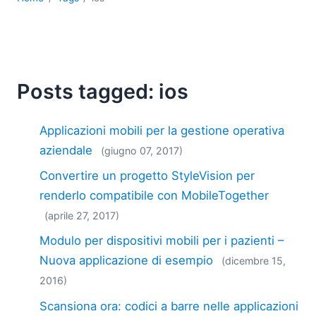
2018
2017
2016
2015
2014
Posts tagged: ios
2013
2012
Applicazioni mobili per la gestione operativa
2011
aziendale
(giugno 07, 2017)
2010
2009
Convertire un progetto StyleVision per
2008
renderlo compatibile con MobileTogether
2007
(aprile 27, 2017)
Modulo per dispositivi mobili per i pazienti –
Nuova applicazione di esempio
(dicembre 15,
2016)
Scansiona ora: codici a barre nelle applicazioni