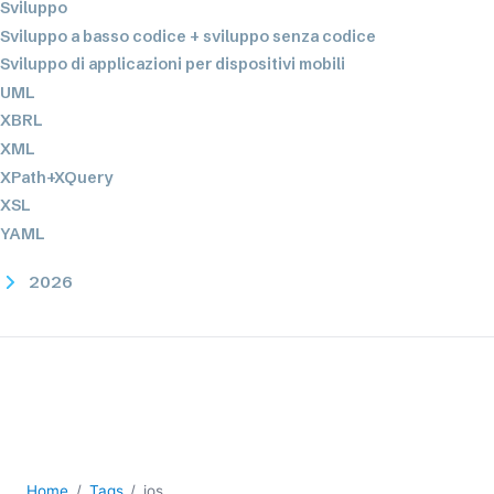
Sviluppo
Sviluppo a basso codice + sviluppo senza codice
Sviluppo di applicazioni per dispositivi mobili
UML
XBRL
XML
XPath+XQuery
XSL
YAML
2026
2025
2024
2023
2022
2021
2020
2019
Home
Tags
ios