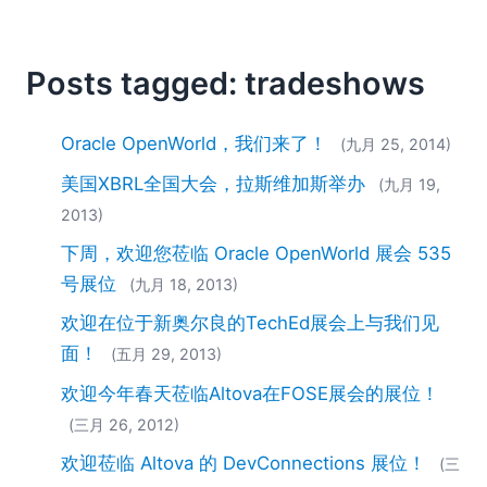
2018
2017
2016
Posts tagged: tradeshows
2015
2014
Oracle OpenWorld，我们来了！
(九月 25, 2014)
2013
2012
美国XBRL全国大会，拉斯维加斯举办
(九月 19,
2011
2013)
2010
下周，欢迎您莅临 Oracle OpenWorld 展会 535
2009
号展位
(九月 18, 2013)
2008
2007
欢迎在位于新奥尔良的TechEd展会上与我们见
面！
(五月 29, 2013)
欢迎今年春天莅临Altova在FOSE展会的展位！
(三月 26, 2012)
欢迎莅临 Altova 的 DevConnections 展位！
(三