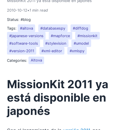
MissionKit 2011 ya está disponible en japonés
2018
2010-10-12
•
1 min read
2017
2016
Status:
#blog
2015
Tags:
#altova
#databasespy
#diffdog
2014
#japanese-versions
#mapforce
#missionkit
2013
#software-tools
#stylevision
#umodel
2012
#version-2011
#xml-editor
#xmlspy
2011
Categories:
Altova
2010
02
03
MissionKit 2011 ya
04
05
está disponible en
06
japonés
07
09
10