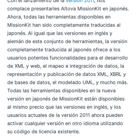
Con el lanzamiento de la
versión 2011
, nos
StyleVision® y publicación multicanal (sí, también nos
ocupamos de eso)
complace presentarles Altova MissionKit en japonés.
Nueva función: Escritura de scripts auténticos en
Ahora, todas las herramientas disponibles en
StyleVision®
MissionKit han sido completamente traducidas al
MissionKit 2011 ya está disponible en japonés
japonés. Al igual que las versiones en inglés y
Altova recibe el premio "Mejor de Beverly" de 2010
alemán de este conjunto de herramientas, la versión
Nueva función del software: Creación de gráficos en
completamente traducida al japonés ofrece a los
DatabaseSpy 2011
usuarios potentes funcionalidades para el desarrollo
11
de XML y web, el mapeo e integración de datos, la
2009
representación y publicación de datos XML, XBRL y
2008
de bases de datos, el modelado UML, y mucho más.
2007
Todas las herramientas disponibles en la nueva
versión en japonés de MissionKit están disponibles
al mismo precio que las versiones en inglés, y los
usuarios actuales de la versión 2011 ahora pueden
activar cualquier versión en otro idioma utilizando
su código de licencia existente.