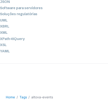
JSON
Software para servidores
Soluções regulatórias
UML
XBRL
XML
XPath+XQuery
XSL
YAML
2026
2025
2024
2023
2022
2021
Home
Tags
altova-events
2020
2019