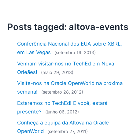
2018
2017
2016
Posts tagged: altova-events
2015
2014
2013
Conferência Nacional dos EUA sobre XBRL,
2012
em Las Vegas
(setembro 19, 2013)
2011
Venham visitar-nos no TechEd em Nova
2010
Orleães!
(maio 29, 2013)
2009
2008
Visite-nos na Oracle OpenWorld na próxima
2007
semana!
(setembro 28, 2012)
Estaremos no TechEd! E você, estará
presente?
(junho 06, 2012)
Conheça a equipa da Altova na Oracle
OpenWorld
(setembro 27, 2011)