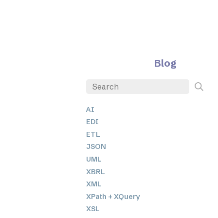
Blog
AI
EDI
ETL
JSON
UML
XBRL
XML
XPath + XQuery
XSL