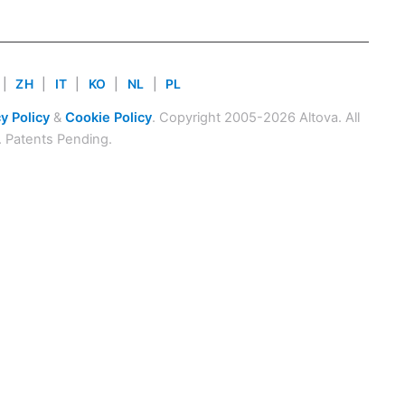
|
ZH
|
IT
|
KO
|
NL
|
PL
y Policy
&
Cookie Policy
. Copyright 2005-2026 Altova. All
. Patents Pending.