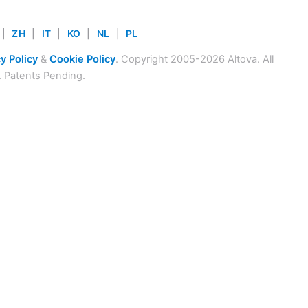
|
ZH
|
IT
|
KO
|
NL
|
PL
y Policy
&
Cookie Policy
. Copyright 2005-2026 Altova. All
. Patents Pending.