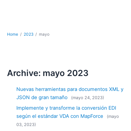
JSON
Software servidor
Soluciones
UML
XBRL
Home
2023
mayo
XML
XPath+XQuery
XSL
YAML
Archive: mayo 2023
2026
2025
Nuevas herramientas para documentos XML y
2024
2023
JSON de gran tamaño
(mayo 24, 2023)
2022
Implemente y transforme la conversión EDI
2021
según el estándar VDA con MapForce
(mayo
2020
03, 2023)
2019