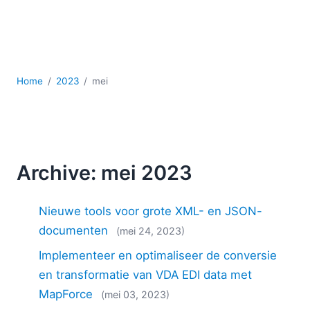
Ontwikkeling
Regelgevingsoplossingen
Serversoftware
UML
XBRL
Home
2023
mei
XML
XPath+XQuery
XSL
YAML
Archive: mei 2023
2026
2025
Nieuwe tools voor grote XML- en JSON-
2024
2023
documenten
(mei 24, 2023)
2022
Implementeer en optimaliseer de conversie
2021
en transformatie van VDA EDI data met
2020
MapForce
(mei 03, 2023)
2019