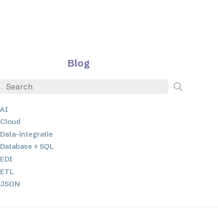
Blog
AI
Cloud
Data-integratie
Database + SQL
EDI
ETL
JSON
Low-code en no-code oplossingen
Mobiele applicatieontwikkeling