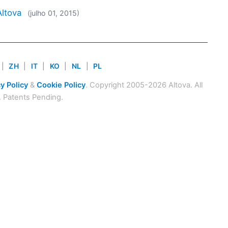
Altova
(julho 01, 2015)
|
ZH
|
IT
|
KO
|
NL
|
PL
y Policy
&
Cookie Policy
. Copyright 2005-2026 Altova. All
. Patents Pending.