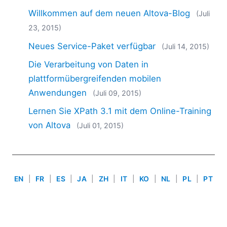
2018
Willkommen auf dem neuen Altova-Blog
(Juli
2017
23, 2015)
2016
2015
Neues Service-Paket verfügbar
(Juli 14, 2015)
2014
Die Verarbeitung von Daten in
2013
plattformübergreifenden mobilen
2012
Anwendungen
(Juli 09, 2015)
2011
2010
Lernen Sie XPath 3.1 mit dem Online-Training
2009
von Altova
(Juli 01, 2015)
2008
2007
EN
|
FR
|
ES
|
JA
|
ZH
|
IT
|
KO
|
NL
|
PL
|
PT
Use of this site is governed by our
Terms of Use
,
Privacy
Policy
&
Cookie Policy
. Copyright 2005-2026 Altova. All
Rights Reserved. Patents Pending.