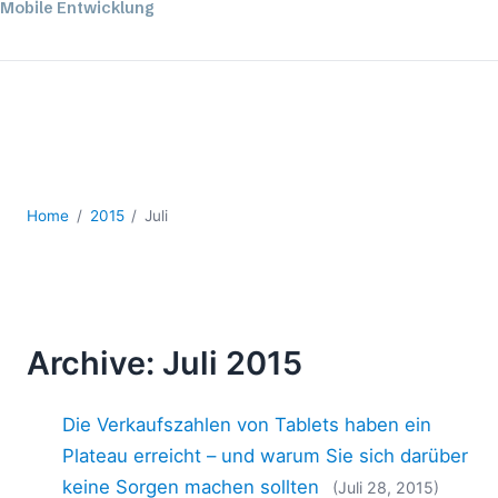
Mobile Entwicklung
Regulatory Solutions
Server-Software
UML
XBRL
XML
XPath+XQuery
XSL
Home
2015
Juli
YAML
2026
2025
2024
Archive: Juli 2015
2023
2022
Die Verkaufszahlen von Tablets haben ein
2021
2020
Plateau erreicht – und warum Sie sich darüber
2019
keine Sorgen machen sollten
(Juli 28, 2015)