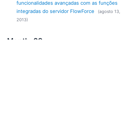
funcionalidades avançadas com as funções
integradas do servidor FlowForce
(agosto 13,
2013)
Month: 09
Expressões XPath para a geração de
relatórios de dados
(setembro 27, 2013)
Conferência Nacional dos EUA sobre XBRL,
em Las Vegas
(setembro 19, 2013)
Visite o nosso stand número 535 na próxima
semana, durante o evento Oracle OpenWorld
(setembro 18, 2013)
Utilize expressões XPath para refinar a
seleção de dados
(setembro 12, 2013)