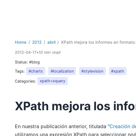
Home
2012
abril
XPath mejora los informes en format
2012-04-17
•
10 min read
Status:
#blog
Tags:
#charts
#localization
#stylevision
#xpath
Categories:
xpath+xquery
XPath mejora los in
En nuestra publicación anterior, titulada "
Creación d
utilizamos una expresión XPath para seleccionar no