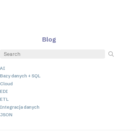
Blog
AI
Bazy danych + SQL
Cloud
EDI
ETL
Integracja danych
JSON
Oprogramowanie serwerowe
Rozwiązania o niskim poziomie kodowania oraz bez