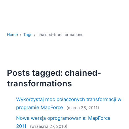
kodowania
Rozwiązania regulacyjne
Rozwój
Rozwój aplikacji mobilnych
UML
Home
Tags
chained-transformations
XBRL
XML
XPath i XQuery
XSL
YAML
Posts tagged: chained-
2026
transformations
2025
2024
Wykorzystaj moc połączonych transformacji w
2023
programie MapForce
(marca 28, 2011)
2022
2021
Nowa wersja oprogramowania: MapForce
2020
2011
(września 27, 2010)