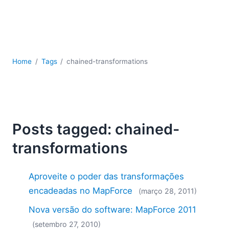
JSON
Software para servidores
Soluções regulatórias
UML
XBRL
Home
Tags
chained-transformations
XML
XPath+XQuery
XSL
YAML
Posts tagged: chained-
2026
2025
transformations
2024
2023
Aproveite o poder das transformações
2022
encadeadas no MapForce
(março 28, 2011)
2021
2020
Nova versão do software: MapForce 2011
2019
(setembro 27, 2010)