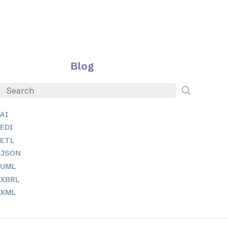
Blog
AI
EDI
ETL
JSON
UML
XBRL
XML
XPath 및 XQuery
XSL