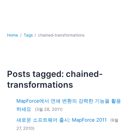
YAML
개발
구름
규제 솔루션
데이터 통합
Home
Tags
chained-transformations
데이터베이스 + SQL
로우코드 + 노코드 (Low-code + No-code)
모바일 앱 개발
서버 소프트웨어
Posts tagged: chained-
2026
2025
transformations
2024
2023
MapForce에서 연쇄 변환의 강력한 기능을 활용
2022
하세요
(3월 28, 2011)
2021
2020
새로운 소프트웨어 출시: MapForce 2011
(9월
2019
27, 2010)