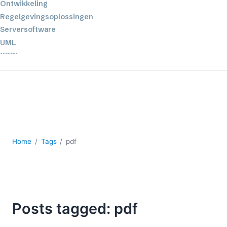
Ontwikkeling
Regelgevingsoplossingen
Serversoftware
UML
XBRL
XML
XPath+XQuery
XSL
YAML
2026
Home
Tags
pdf
2025
2024
2023
2022
2021
Posts tagged: pdf
2020
2019