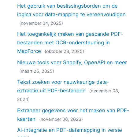
2018
Het gebruik van beslissingsborden om de
2017
logica voor data-mapping te vereenvoudigen
2016
(november 04, 2025)
2015
Het toegankelijk maken van gescande PDF-
2014
bestanden met OCR-ondersteuning in
2013
2012
MapForce
(oktober 28, 2025)
2011
Nieuwe tools voor Shopify, OpenAPI en meer
2010
(maart 25, 2025)
2009
Tekst zoeken voor nauwkeurige data-
2008
2007
extractie uit PDF-bestanden
(december 03,
2024)
Extraheer gegevens voor het maken van PDF-
kaarten
(november 06, 2023)
AI-integratie en PDF-datamapping in versie