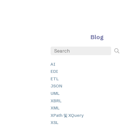
Blog
AI
EDI
ETL
JSON
UML
XBRL
XML
XPath 및 XQuery
XSL