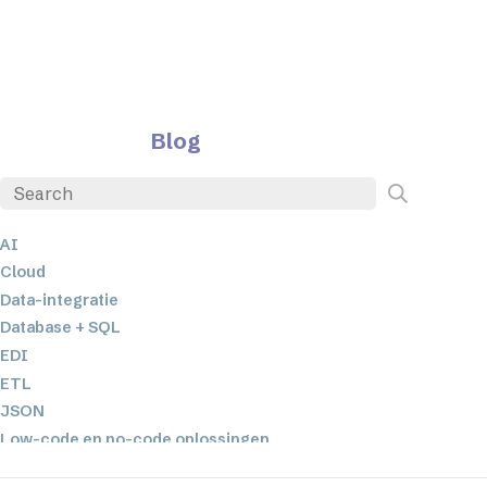
Blog
AI
Cloud
Data-integratie
Database + SQL
EDI
ETL
JSON
Low-code en no-code oplossingen
Mobiele applicatieontwikkeling