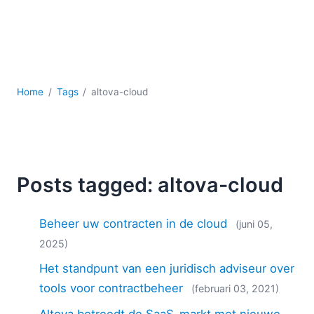
Ontwikkeling
Regelgevingsoplossingen
Serversoftware
UML
XBRL
Home
Tags
altova-cloud
XML
XPath+XQuery
XSL
YAML
2026
Posts tagged: altova-cloud
2025
2024
Beheer uw contracten in de cloud
(juni 05,
2023
2025)
2022
Het standpunt van een juridisch adviseur over
2021
2020
tools voor contractbeheer
(februari 03, 2021)
2019
Altova betreedt de SaaS-markt met nieuwe