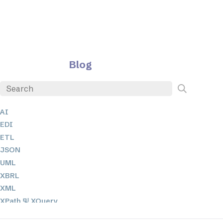
Blog
AI
EDI
ETL
JSON
UML
XBRL
XML
XPath 및 XQuery
XSL