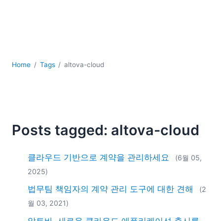
YAML
개발
구름
규제 솔루션
데이터 통합
Home
Tags
altova-cloud
데이터베이스 + SQL
로우코드 + 노코드 (Low-code + No-code)
모바일 앱 개발
서버 소프트웨어
2026
Posts tagged: altova-cloud
2025
2024
클라우드 기반으로 계약을 관리하세요
(6월 05,
2023
2025)
2022
법무팀 책임자의 계약 관리 도구에 대한 견해
2021
(2
2020
월 03, 2021)
2019
알토바, 새로운 클라우드 애플리케이션 출시를