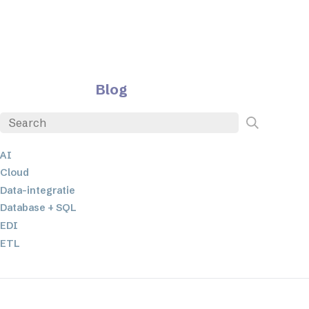
Blog
AI
Cloud
Data-integratie
Database + SQL
EDI
ETL
JSON
Low-code en no-code oplossingen
Mobiele applicatieontwikkeling