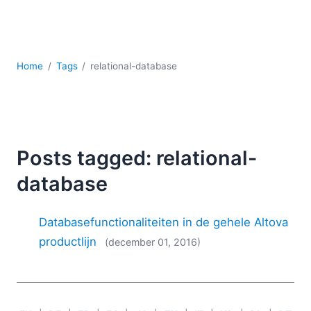
Ontwikkeling
Regelgevingsoplossingen
Serversoftware
UML
Home
Tags
relational-database
XBRL
XML
XPath+XQuery
XSL
YAML
Posts tagged: relational-
2026
database
2025
2024
Databasefunctionaliteiten in de gehele Altova
2023
productlijn
(december 01, 2016)
2022
2021
2020
2019