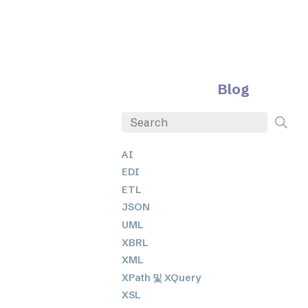
Blog
AI
EDI
ETL
JSON
UML
XBRL
XML
XPath 및 XQuery
XSL