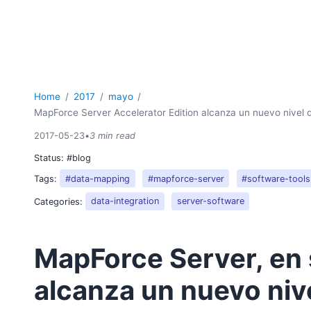
Home
2017
mayo
MapForce Server Accelerator Edition alcanza un nuevo nivel 
2017-05-23
•
3 min read
Status:
#blog
Tags:
#data-mapping
#mapforce-server
#software-tools
Categories:
data-integration
server-software
MapForce Server, en 
alcanza un nuevo niv