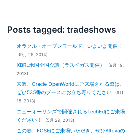
2018
2017
2016
2015
Posts tagged: tradeshows
2014
2013
オラクル・オープンワールド、いよいよ開催！
2012
(9月 25, 2014)
2011
2010
XBRL米国全国会議（ラスベガス開催）
(9月 19,
2009
2013)
2008
来週、Oracle OpenWorldにご来場される際は、
2007
ぜひ535番のブースにお立ち寄りください
(9月
18, 2013)
ニューオーリンズで開催されるTechEdにご来場
ください！
(5月 29, 2013)
この春、FOSEにご来場いただき、ぜひAltovaの