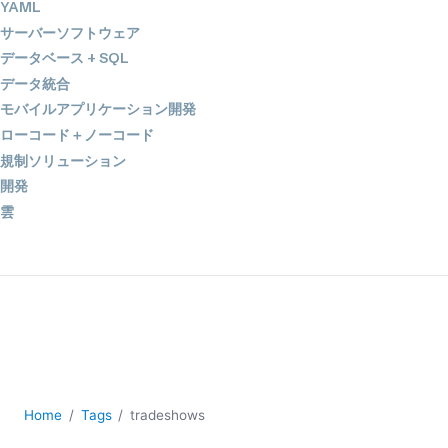
YAML
サーバーソフトウェア
データベース + SQL
データ統合
モバイルアプリケーション開発
ローコード＋ノーコード
規制ソリューション
開発
雲
2026
2025
2024
2023
2022
2021
2020
Home
Tags
tradeshows
2019