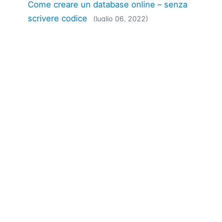
Come creare un database online – senza
scrivere codice
(luglio 06, 2022)
Month: 08
Come creare un'applicazione per l'inserimento
dati
(agosto 17, 2022)
Month: 10
Modalità scura e molte altre novità nella
versione 2023
(ottobre 19, 2022)
Month: 11