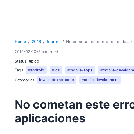
Home
2016
febrero
No cometan este error en el desarr
2016-02-10
•
2 min read
Status:
#blog
Tags:
#android
#ios
#mobile-apps
#mobile-developm
Categories:
low-code+no-code
mobile-development
No cometan este error
aplicaciones