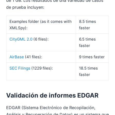
de 1 GB. Los resultados de una variedad de casos
de prueba incluyen:
Examples folder (as it comes with
8.5 times
XMLSpy):
faster
CityGML 2.0
(6 files):
6.5 times
faster
AirBase
(41 files):
9 times faster
SEC Filings
(1229 files):
18.5 times
faster
Validación de informes EDGAR
EDGAR (Sistema Electrónico de Recopilación,
Análisis y Recuperación de Datos) es un sistema que