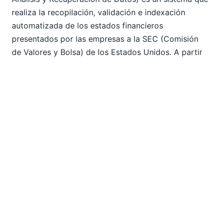
realiza la recopilación, validación e indexación
automatizada de los estados financieros
presentados por las empresas a la SEC (Comisión
de Valores y Bolsa) de los Estados Unidos. A partir
de la versión 2015, lanzamiento 4, la validación de
los documentos presentados a través de EDGAR
está disponible tanto en RaptorXML+XBRL Server
como en XMLSpy. La posibilidad de que los clientes
realicen la validación de los documentos EDGAR
antes de enviarlos a la SEC es una de las funciones
relacionadas con XBRL más solicitadas.
Apoyo a los sistemas TRADACOM
TRADACOMS es un estándar EDI temprano que se
utilizaba principalmente en los sectores minorista,