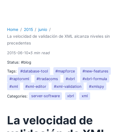
Home
2015
junio
La velocidad de validación de XML alcanza niveles sin
precedentes
2015-06-10
•
5 min read
Status:
#blog
Tags:
#database-tool
#mapforce
#new-features
#raptorxml
#tradacoms
#xbrl
#xbrl-formula
#xml
#xml-editor
#xml-validation
#xmlspy
Categories:
server-software
xbrl
xml
La velocidad de