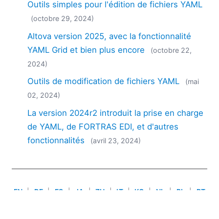
Outils simples pour l'édition de fichiers YAML
2018
2017
(octobre 29, 2024)
2016
Altova version 2025, avec la fonctionnalité
2015
YAML Grid et bien plus encore
(octobre 22,
2014
2024)
2013
2012
Outils de modification de fichiers YAML
(mai
2011
02, 2024)
2010
La version 2024r2 introduit la prise en charge
2009
de YAML, de FORTRAS EDI, et d'autres
2008
fonctionnalités
(avril 23, 2024)
2007
EN
|
DE
|
ES
|
JA
|
ZH
|
IT
|
KO
|
NL
|
PL
|
PT
Use of this site is governed by our
Terms of Use
,
Privacy