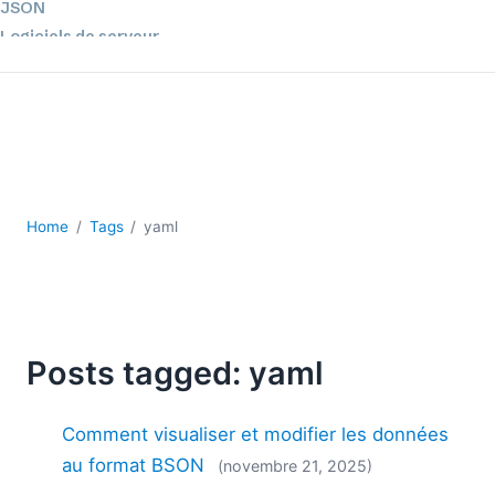
JSON
Logiciels de serveur
Solutions de réglementation
UML
XBRL
XML
XPath et XQuery
XSL
Home
Tags
yaml
YAML
2026
2025
2024
Posts tagged: yaml
2023
2022
2021
Comment visualiser et modifier les données
2020
au format BSON
(novembre 21, 2025)
2019