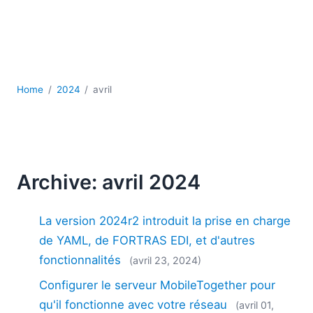
JSON
Logiciels de serveur
Solutions de réglementation
UML
XBRL
Home
2024
avril
XML
XPath et XQuery
XSL
YAML
Archive: avril 2024
2026
2025
2024
La version 2024r2 introduit la prise en charge
2023
de YAML, de FORTRAS EDI, et d'autres
2022
fonctionnalités
(avril 23, 2024)
2021
Configurer le serveur MobileTogether pour
2020
2019
qu'il fonctionne avec votre réseau
(avril 01,