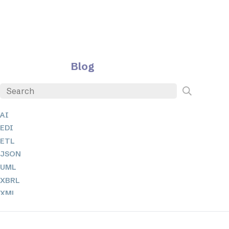
Blog
AI
EDI
ETL
JSON
UML
XBRL
XML
XPath + XQuery
XSL