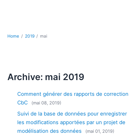
JSON
Logiciels de serveur
Solutions de réglementation
UML
XBRL
Home
2019
mai
XML
XPath et XQuery
XSL
YAML
Archive: mai 2019
2026
2025
Comment générer des rapports de correction
2024
2023
CbC
(mai 08, 2019)
2022
Suivi de la base de données pour enregistrer
2021
les modifications apportées par un projet de
2020
modélisation des données
(mai 01, 2019)
2019