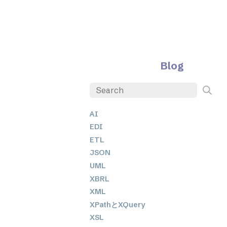
Blog
AI
EDI
ETL
JSON
UML
XBRL
XML
XPathとXQuery
XSL