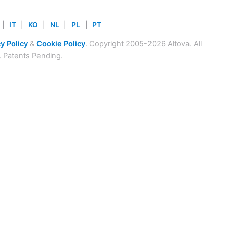
|
IT
|
KO
|
NL
|
PL
|
PT
y Policy
&
Cookie Policy
. Copyright 2005-2026 Altova. All
. Patents Pending.