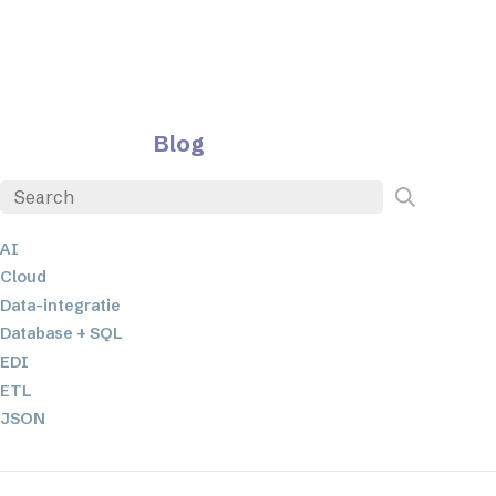
Blog
AI
Cloud
Data-integratie
Database + SQL
EDI
ETL
JSON
Low-code en no-code oplossingen
Mobiele applicatieontwikkeling