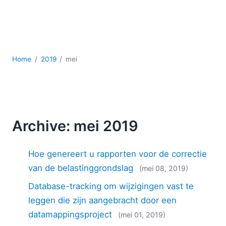
Ontwikkeling
Regelgevingsoplossingen
Serversoftware
UML
XBRL
Home
2019
mei
XML
XPath+XQuery
XSL
YAML
Archive: mei 2019
2026
2025
Hoe genereert u rapporten voor de correctie
2024
2023
van de belastinggrondslag
(mei 08, 2019)
2022
Database-tracking om wijzigingen vast te
2021
leggen die zijn aangebracht door een
2020
datamappingsproject
(mei 01, 2019)
2019