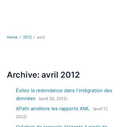
JSON
Logiciels de serveur
Solutions de réglementation
UML
XBRL
Home
2012
avril
XML
XPath et XQuery
XSL
YAML
2026
Archive: avril 2012
2025
2024
Évitez la redondance dans l'intégration des
2023
données
(avril 30, 2012)
2022
XPath améliore les rapports XML
2021
(avril 17,
2020
2012)
2019
Création de rapports élégants à partir de