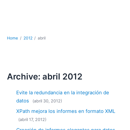
JSON
Software servidor
Soluciones
UML
XBRL
Home
2012
abril
XML
XPath+XQuery
XSL
YAML
2026
Archive: abril 2012
2025
2024
Evite la redundancia en la integración de
2023
datos
(abril 30, 2012)
2022
XPath mejora los informes en formato XML
2021
2020
(abril 17, 2012)
2019
Creación de informes elegantes para datos