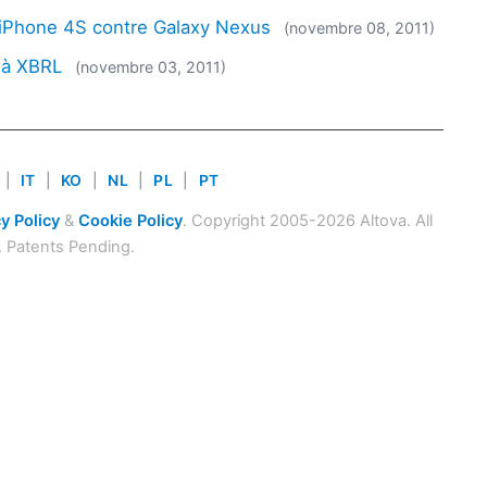
 : iPhone 4S contre Galaxy Nexus
(novembre 08, 2011)
e à XBRL
(novembre 03, 2011)
|
IT
|
KO
|
NL
|
PL
|
PT
y Policy
&
Cookie Policy
. Copyright 2005-2026 Altova. All
. Patents Pending.