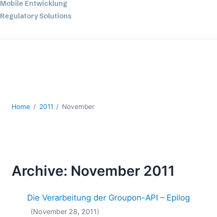
Mobile Entwicklung
Regulatory Solutions
Server-Software
UML
XBRL
XML
XPath+XQuery
XSL
YAML
Home
2011
November
2026
2025
2024
2023
Archive: November 2011
2022
2021
Die Verarbeitung der Groupon-API – Epilog
2020
2019
(November 28, 2011)