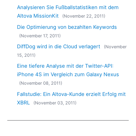
2018
Analysieren Sie Fußballstatistiken mit dem
2017
Altova MissionKit
(November 22, 2011)
2016
Die Optimierung von bezahlten Keywords
2015
2014
(November 17, 2011)
2013
DiffDog wird in die Cloud verlagert
(November
2012
15, 2011)
2011
2010
Eine tiefere Analyse mit der Twitter-API:
2009
iPhone 4S im Vergleich zum Galaxy Nexus
2008
(November 08, 2011)
2007
Fallstudie: Ein Altova-Kunde erzielt Erfolg mit
XBRL
(November 03, 2011)
EN
|
FR
|
ES
|
JA
|
ZH
|
IT
|
KO
|
NL
|
PL
|
PT