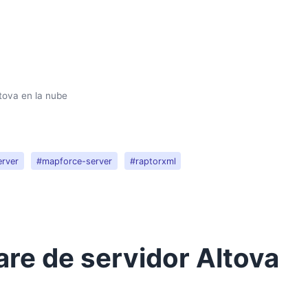
ltova en la nube
erver
#mapforce-server
#raptorxml
are de servidor Altova