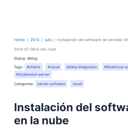
Home
2014
julio
Instalación del software de servidor A
2014-07-08
•
5 min read
Status:
#blog
Tags:
#charts
#cloud
#data-integration
#flowforce-s
#stylevision-server
Categories:
server-software
cloud
Instalación del softw
en la nube