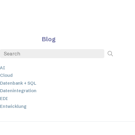
Blog
AI
Cloud
Datenbank + SQL
Datenintegration
EDI
Entwicklung
ETL
JSON
Low-Code- und No-Code-Entwicklung