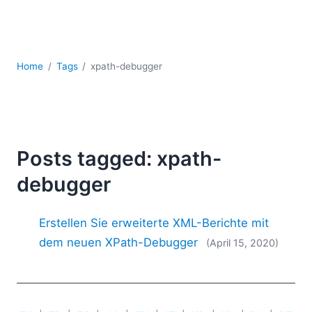
Mobile Entwicklung
Regulatory Solutions
Server-Software
UML
Home
Tags
xpath-debugger
XBRL
XML
XPath+XQuery
XSL
YAML
Posts tagged: xpath-
2026
debugger
2025
2024
Erstellen Sie erweiterte XML-Berichte mit
2023
dem neuen XPath-Debugger
(April 15, 2020)
2022
2021
2020
2019