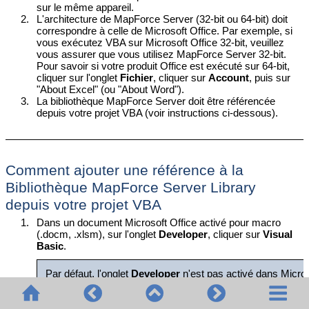
sur le même appareil.
2.
L'architecture de MapForce Server (32-bit ou 64-bit) doit
correspondre à celle de Microsoft Office. Par exemple, si
vous exécutez VBA sur Microsoft Office 32-bit, veuillez
vous assurer que vous utilisez MapForce Server 32-bit.
Pour savoir si votre produit Office est exécuté sur 64-bit,
cliquer sur l'onglet
Fichier
, cliquer sur
Account
, puis sur
"About Excel" (ou "About Word").
3.
La bibliothèque MapForce Server doit être référencée
depuis votre projet VBA (voir instructions ci-dessous).
Comment ajouter une référence à la
Bibliothèque MapForce Server Library
depuis votre projet VBA
1.
Dans un document Microsoft Office activé pour macro
(.docm, .xlsm), sur l'onglet
Developer
, cliquer sur
Visual
Basic
.
Par défaut, l'onglet
Developer
n'est pas activé dans Microso
programme d'Office 2013, cliquer avec la touche de droite 
Customize the Ribbon
depuis le menu contextuel. Ensuite,
case
Developer
sous "Main Tabs".