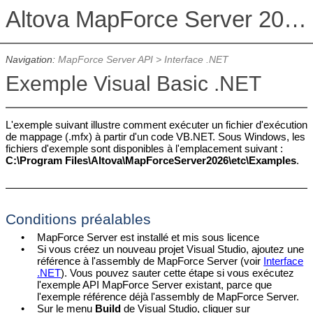
Altova MapForce Server 2026 Advanced Edition
Navigation:
MapForce Server API
>
Interface .NET
Exemple Visual Basic .NET
L'exemple suivant illustre comment exécuter un fichier d'exécution
de mappage (.mfx) à partir d'un code VB.NET. Sous Windows, les
fichiers d'exemple sont disponibles à l'emplacement suivant :
C:\Program Files\Altova\MapForceServer
2026
\etc\Examples
.
Conditions préalables
•
MapForce Server est installé et mis sous licence
•
Si vous créez un nouveau projet Visual Studio, ajoutez une
référence à l'assembly de MapForce Server (voir
Interface
.NET
). Vous pouvez sauter cette étape si vous exécutez
l'exemple API MapForce Server existant, parce que
l'exemple référence déjà l'assembly de MapForce Server.
•
Sur le menu
Build
de Visual Studio, cliquer sur