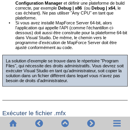
Configuration Manager
et définir une plateforme de build
correcte, par exemple
Debug | x86
(ou
Debug | x64
, le
cas échéant). Ne pas utiliser "Any CPU" en tant que
plateforme.
•
Si vous avez installé MapForce Server 64-bit, alors
l'application qui appelle l'API (comme l'échantillon ci-
dessous) doit aussi être construite pour la plateforme 64-bit
dans Visual Studio. De même, le chemin vers le
programme d'exécution de MapForce Server doit être
ajusté conformément au code.
La solution d'exemple se trouve dans le répertoire "Program
Files", qui nécessite des droits administratifs. Vous devrez soit
exécuter Visual Studio en tant qu'administrateur, soit copier la
solution dans un fichier différent dans lequel vous n'avez pas
besoin de droits d'administrateur.
Exécuter le fichier .mfx
Le code ci-dessous exécute trois fichiers d'exécution de serveur
(.mfx). La table ci-dessous recense les fichiers d'entrée attendus