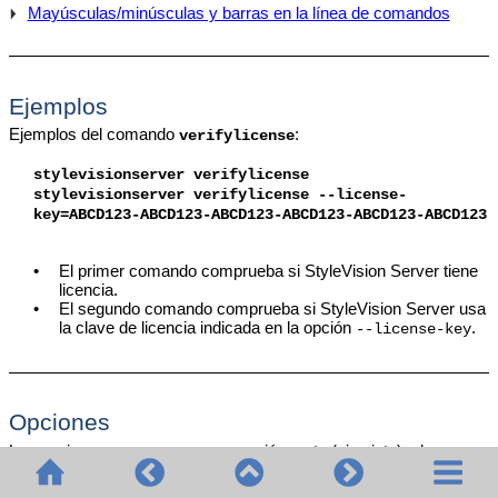
Mayúsculas/minúsculas y barras en la línea de comandos
Ejemplos
Ejemplos del comando
:
verifylicense
stylevisionserver
verifylicense
stylevisionserver
verifylicense --license-
key=ABCD123-ABCD123-ABCD123-ABCD123-ABCD123-ABCD123
•
El primer comando comprueba si
StyleVision Server
tiene
licencia.
•
El segundo comando comprueba si
StyleVision Server
usa
la clave de licencia indicada en la opción
.
--license-key
Opciones
Las opciones se enumeran en versión corta (si existe) y larga.
Puede usar una o dos barras tanto para la versión corta como
para la larga. Las opciones pueden tomar un valor o no hacerlo. Si