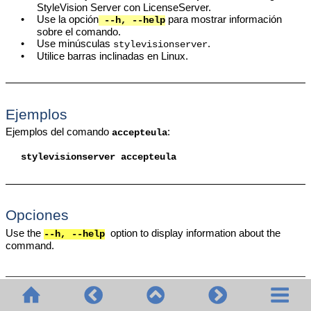
StyleVision Server
con LicenseServer.
•
Use la opción
para mostrar información
--h, --help
sobre el comando.
•
Use minúsculas
.
stylevisionserver
•
Utilice barras inclinadas en Linux.
Ejemplos
Ejemplos del comando
:
accepteula
stylevisionserver
accepteula
Opciones
Use the
option to display information about the
--h, --help
command.
© 2020-2026 Altova GmbH