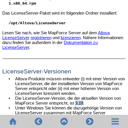
1.x86_64.rpm
Das LicenseServer-Paket wird im folgenden Ordner installiert:
/opt/Altova/LicenseServer
Lesen Sie nach, wie Sie MapForce Server auf dem
Altova
LicenseServer
registrieren
und
lizenzieren
. Nähere Informationen
dazu finden Sie außerdem in der
Dokumentation zu
LicenseServer
.
LicenseServer-Versionen
•
Altova-Produkte müssen entweder (i) mit einer Version von
LicenseServer
, die der installierten Version von
MapForce
Server
entspricht oder (ii) mit einer höheren Version von
LicenseServer
lizenziert werden.
•
Die LicenseServer-Version, die der aktuellen Version von
MapForce Server
entspricht, ist
3.19
.
•
Unter Windows Sie können die dazugehörige Version von
LicenseServer zusammen mit MapForce Server
installieren oder Sie können LicenseServer separat
installieren. Auf Linux-Systemen muss LicenseServer
separat installiert werden.