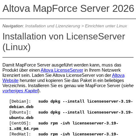
Altova MapForce Server 202
Navigation:
Installation und Lizenzierung
>
Einrichten unter Linux
Installation von LicenseServer
(Linux)
Damit MapForce Server ausgeführt werden kann, muss das
Produkt über einen
Altova LicenseServer
in Ihrem Netzwerk
lizenziert sein. Laden Sie Altova LicenseServer von der
Altova
Website
herunter und kopieren Sie das Paket in ein beliebiges
Verzeichnis. Installieren Sie es genau wie MapForce Server (
siehe
vorheriges Kapitel
).
[Debian]:
sudo dpkg --install licenseserver-
3.19
-
debian.deb
[Ubuntu]:
sudo dpkg --install licenseserver-
3.19
-
ubuntu.deb
[CentOS]:
sudo rpm -ivh licenseserver-
3.19
-
1.x86_64.rpm
[RedHat]:
sudo rpm -ivh licenseserver-
3.19
-