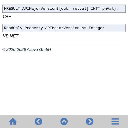
HRESULT APIMajorVersion([out, retval] INT* pnVal);
C++
ReadOnly Property APIMajorVersion As Integer
VB.NET
© 2020-2026 Altova GmbH