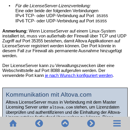
•
Für die LicenseServer-Lizenzverteilung:
Eine oder beide der folgenden Verbindungen
IPv4 TCP- oder UDP-Verbindung auf Port
35355
IPv6 TCP- oder UDP-Verbindung auf Port
35355
Anmerkung:
Wenn LicenseServer auf einem Linux-System
installiert ist, muss von außerhalb der Firewall über TCP und UDP
Zugriff auf Port 35355 bestehen, damit Altova Applikationen auf
LicenseServer registriert werden können. Der Port könnte in
diesem Fall zur Firewall als permanente Ausnahme hinzugefügt
werden.
Der LicenseServer kann zu Verwaltungszwecken über eine
Webschnittstelle auf Port 8088 aufgerufen werden. Der
verwendete Port kann
je nach Wunsch konfiguriert werden
.
Kommunikation mit Altova.com
Altova LicenseServer muss in Verbindung mit dem Master
Licensing Server unter
stehen, um Lizenzdaten
altova.com
überprüfen und authentifizieren und die Einhaltung der Altova-
Lizenzverträge fortlaufend überwachen zu können. Diese
Verbindung erfolgt über HTTPS über den Port 443. Sie sollten
sicherstellen, dass die Kommunikation mit
und
altova.com