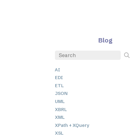
Blog
AI
EDI
ETL
JSON
UML
XBRL
XML
XPath + XQuery
XSL