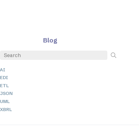
Blog
AI
EDI
ETL
JSON
UML
XBRL
XML
XPath + XQuery
XSL