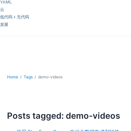
YAML
云
低代码 + 无代码
发展
合规解决方案
数据库 + SQL
数据集成
服务器软件
移动应用开发
2026
Home
Tags
demo-videos
2025
2024
2023
2022
2021
Posts tagged: demo-videos
2020
2019